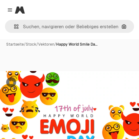
Magnific
Close menu
Nach B
Startseite
/
Stock
/
Vektoren
/
Happy World Smile Da…
Premium