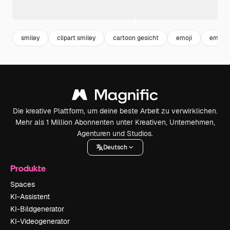
smiley
clipart smiley
cartoon gesicht
emoji
emoti
Die kreative Plattform, um deine beste Arbeit zu verwirklichen.
Mehr als 1 Million Abonnenten unter Kreativen, Unternehmen,
Agenturen und Studios.
Deutsch
Produkte
Spaces
KI-Assistent
KI-Bildgenerator
KI-Videogenerator