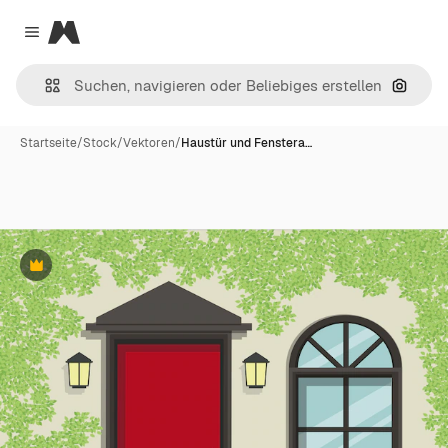
Magnific
Close menu
Nach B
Startseite
/
Stock
/
Vektoren
/
Haustür und Fenstera…
Premium