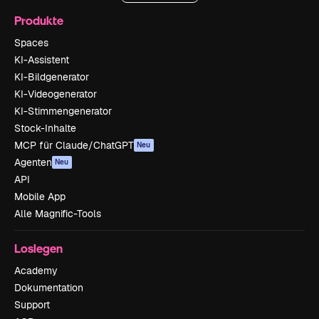
Produkte
Spaces
KI-Assistent
KI-Bildgenerator
KI-Videogenerator
KI-Stimmengenerator
Stock-Inhalte
MCP für Claude/ChatGPT
Neu
Agenten
Neu
API
Mobile App
Alle Magnific-Tools
Loslegen
Academy
Dokumentation
Support