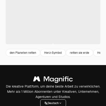
den Planeten retten
Herz-Symbol
retten sie erde
Herz 
Die kreative Plattform, um deine beste Arbeit zu verwirklichen.
Mehr als 1 Million Abonnenten unter Kreativen, Unternehmen,
Agenturen und Studios.
Deutsch