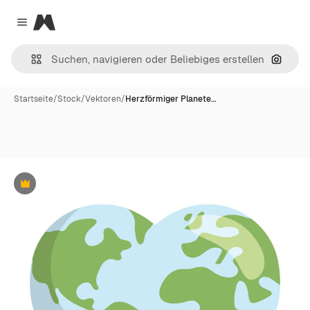
Magnific
Close menu
Nach B
Startseite
/
Stock
/
Vektoren
/
Herzförmiger Planete…
Premium