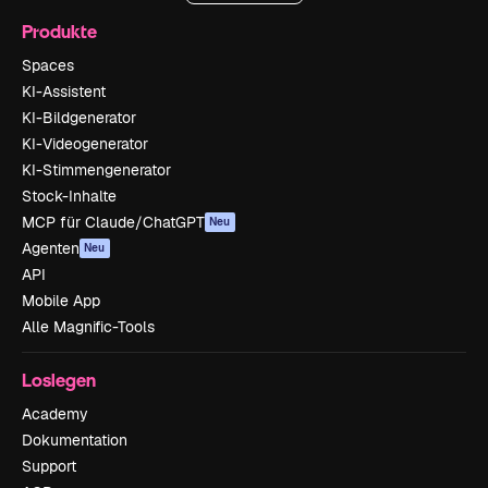
Produkte
Spaces
KI-Assistent
KI-Bildgenerator
KI-Videogenerator
KI-Stimmengenerator
Stock-Inhalte
MCP für Claude/ChatGPT
Neu
Agenten
Neu
API
Mobile App
Alle Magnific-Tools
Loslegen
Academy
Dokumentation
Support