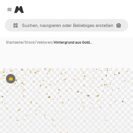
Magnific
Close menu
Nach B
Startseite
/
Stock
/
Vektoren
/
Hintergrund aus Gold…
Premium