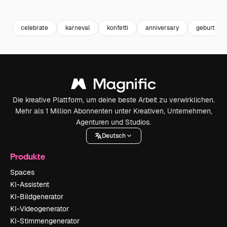
Premium
Premium
Premium
Premium
celebrate
karneval
konfetti
anniversary
geburtstag
Die kreative Plattform, um deine beste Arbeit zu verwirklichen.
Mehr als 1 Million Abonnenten unter Kreativen, Unternehmen,
Agenturen und Studios.
Deutsch
Produkte
Spaces
KI-Assistent
KI-Bildgenerator
KI-Videogenerator
KI-Stimmengenerator