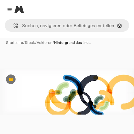
Magnific
Close menu
Nach B
Startseite
/
Stock
/
Vektoren
/
Hintergrund des line…
Premium