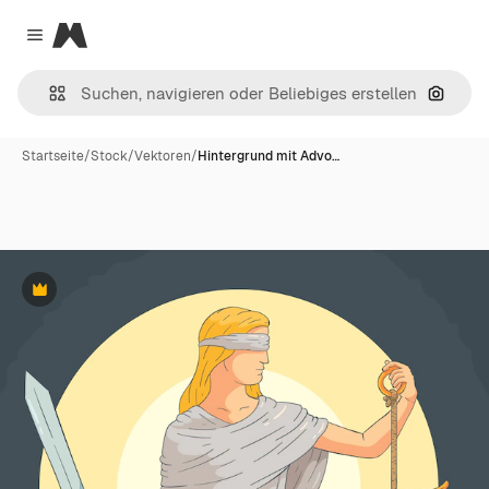
Magnific
Close menu
Nach B
Startseite
/
Stock
/
Vektoren
/
Hintergrund mit Advo…
Premium