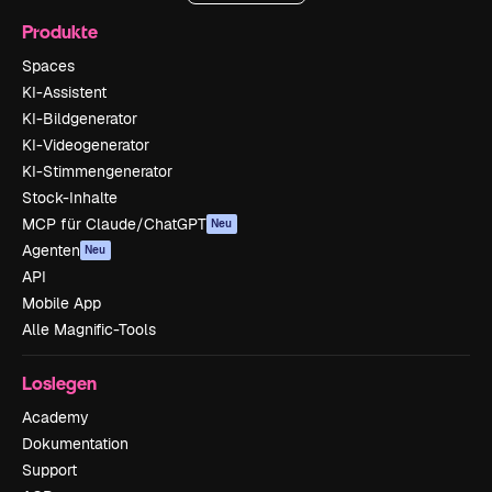
Produkte
Spaces
KI-Assistent
KI-Bildgenerator
KI-Videogenerator
KI-Stimmengenerator
Stock-Inhalte
MCP für Claude/ChatGPT
Neu
Agenten
Neu
API
Mobile App
Alle Magnific-Tools
Loslegen
Academy
Dokumentation
Support