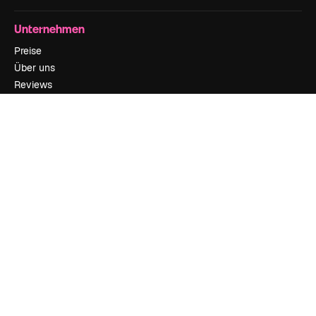
Unternehmen
Preise
Über uns
Reviews
Karriere
Suchtrends
Blog
Veranstaltungen
Slidesgo
Deine Inhalte verkaufen
Pressesaal
Suchst du nach magnific.ai
Kontakt aufnehmen
Kundensupport
Instagram
YouTube