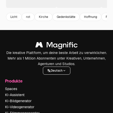
Licht
rot
Kirche
Gedenkstätte
Hoffnung
Relig
Die kreative Plattform, um deine beste Arbeit zu verwirklichen.
Mehr als 1 Million Abonnenten unter Kreativen, Unternehmen,
Agenturen und Studios.
Deutsch
Produkte
Spaces
KI-Assistent
KI-Bildgenerator
KI-Videogenerator