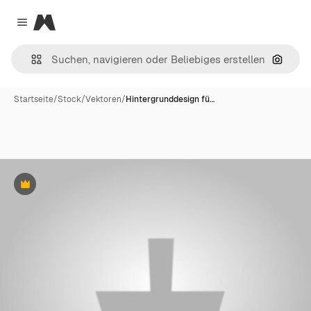
Magnific
Close menu
Nach B
Startseite
/
Stock
/
Vektoren
/
Hintergrunddesign fü…
Premium