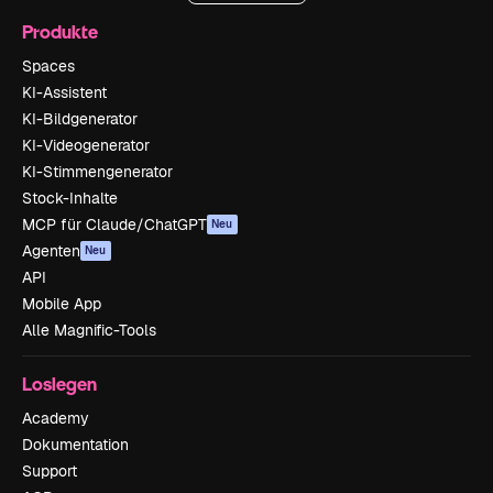
Produkte
Spaces
KI-Assistent
KI-Bildgenerator
KI-Videogenerator
KI-Stimmengenerator
Stock-Inhalte
MCP für Claude/ChatGPT
Neu
Agenten
Neu
API
Mobile App
Alle Magnific-Tools
Loslegen
Academy
Dokumentation
Support