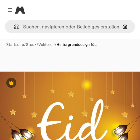
Magnific
Close menu
Nach B
Startseite
/
Stock
/
Vektoren
/
Hintergrunddesign fü…
Premium