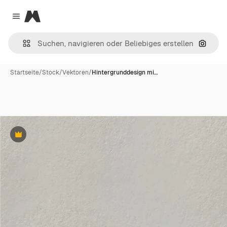
Magnific
Close menu
Nach B
Startseite
/
Stock
/
Vektoren
/
Hintergrunddesign mi…
Premium