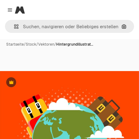
Magnific
Close menu
Nach B
Startseite
/
Stock
/
Vektoren
/
Hintergrundillustrat…
Premium