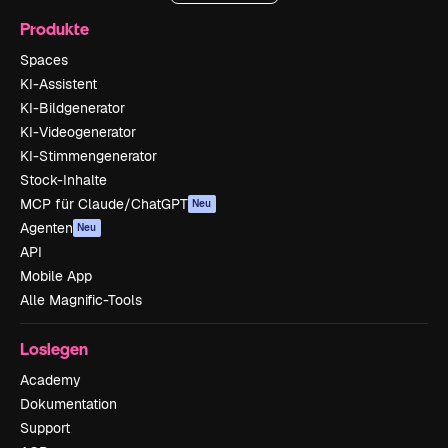
Produkte
Spaces
KI-Assistent
KI-Bildgenerator
KI-Videogenerator
KI-Stimmengenerator
Stock-Inhalte
MCP für Claude/ChatGPT
Neu
Agenten
Neu
API
Mobile App
Alle Magnific-Tools
Loslegen
Academy
Dokumentation
Support