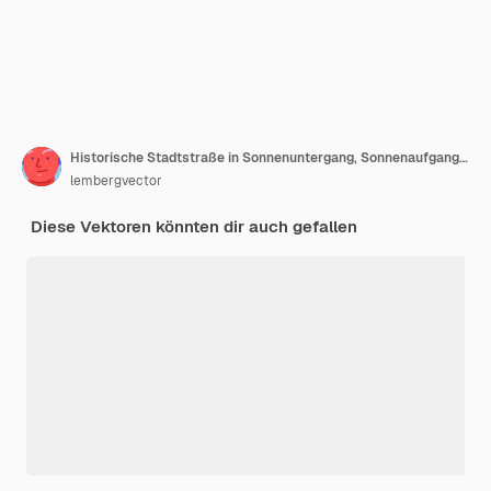
Historische Stadtstraße in Sonnenuntergang, Sonnenaufgang und sonnigem Tag. Stadtgebiet der Altstadt mit Straßenbahn. Karikatur
lembergvector
Diese Vektoren könnten dir auch gefallen