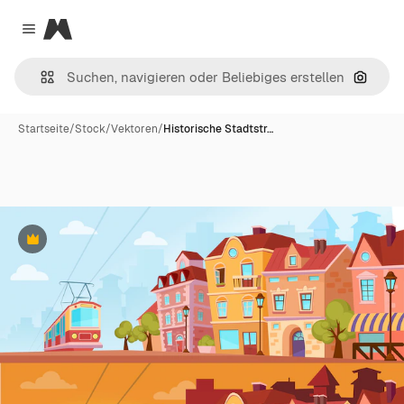
Magnific
Close menu
Nach B
Startseite
/
Stock
/
Vektoren
/
Historische Stadtstr…
Premium