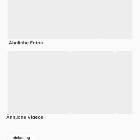
Ähnliche Fotos
Ähnliche Videos
Premium
Premium
Generiert von KI
Premium
Premium
einladung