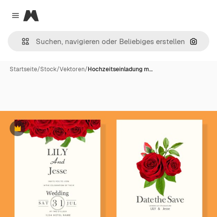
Magnific
Close menu
Nach B
Startseite
/
Stock
/
Vektoren
/
Hochzeitseinladung m…
Premium