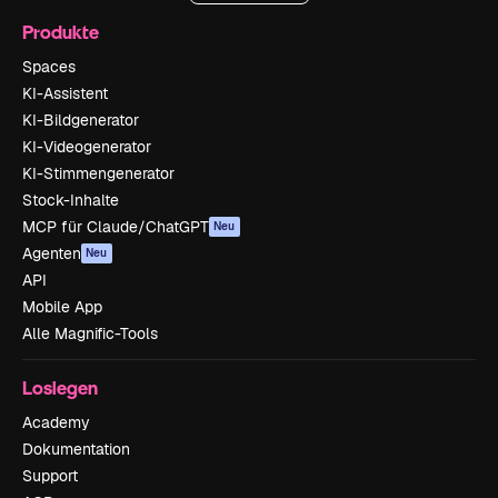
Produkte
Spaces
KI-Assistent
KI-Bildgenerator
KI-Videogenerator
KI-Stimmengenerator
Stock-Inhalte
MCP für Claude/ChatGPT
Neu
Agenten
Neu
API
Mobile App
Alle Magnific-Tools
Loslegen
Academy
Dokumentation
Support