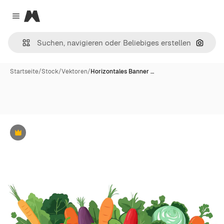
Magnific
Close menu
Nach B
Startseite
/
Stock
/
Vektoren
/
Horizontales Banner …
Premium