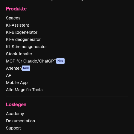
Produkte
Spaces
KI-Assistent
KI-Bildgenerator
KI-Videogenerator
KI-Stimmengenerator
Stock-Inhalte
MCP für Claude/ChatGPT
Neu
Agenten
Neu
API
Mobile App
Alle Magnific-Tools
Loslegen
Academy
Dokumentation
Support