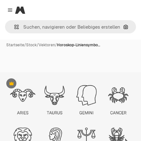
Magnific
Close menu
Nach B
Startseite
/
Stock
/
Vektoren
/
Horoskop-Liniensymbo…
Premium