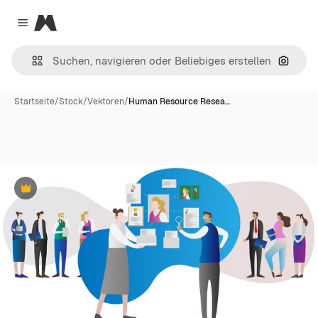
Magnific
Close menu
Nach B
Startseite
/
Stock
/
Vektoren
/
Human Resource Resea…
Premium