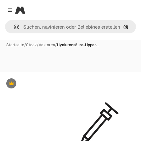
Magnific
Close menu
Nach B
Startseite
/
Stock
/
Vektoren
/
Hyaluronsäure-Lippen…
Premium