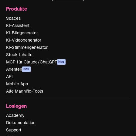
Produkte
Spaces
KI-Assistent
KI-Bildgenerator
KI-Videogenerator
KI-Stimmengenerator
Stock-Inhalte
MCP für Claude/ChatGPT
Neu
Agenten
Neu
API
Mobile App
Alle Magnific-Tools
Loslegen
Academy
Dokumentation
Support