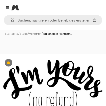
Magnific
Close menu
Nach B
Startseite
/
Stock
/
Vektoren
/
Ich bin dein Handsch…
Premium