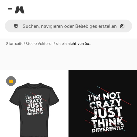
Magnific
Close menu
Nach B
Startseite
/
Stock
/
Vektoren
/
Ich bin nicht verrüc…
Premium