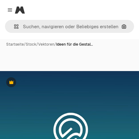
Magnific
Close menu
Nach B
Startseite
/
Stock
/
Vektoren
/
Ideen für die Gestal…
Premium