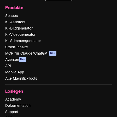
Produkte
Spaces
KI-Assistent
KI-Bildgenerator
KI-Videogenerator
KI-Stimmengenerator
Stock-Inhalte
MCP für Claude/ChatGPT
Neu
Agenten
Neu
API
Mobile App
Alle Magnific-Tools
Loslegen
Academy
Dokumentation
Support