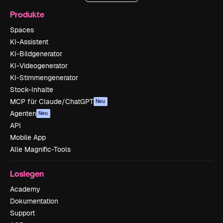
Produkte
Spaces
KI-Assistent
KI-Bildgenerator
KI-Videogenerator
KI-Stimmengenerator
Stock-Inhalte
MCP für Claude/ChatGPT
Neu
Agenten
Neu
API
Mobile App
Alle Magnific-Tools
Loslegen
Academy
Dokumentation
Support