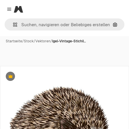
Magnific
Close menu
Nach B
Startseite
/
Stock
/
Vektoren
/
Igel-Vintage-Stichil…
Premium