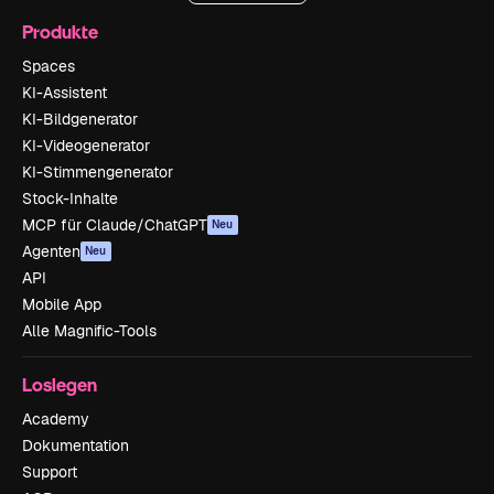
Produkte
Spaces
KI-Assistent
KI-Bildgenerator
KI-Videogenerator
KI-Stimmengenerator
Stock-Inhalte
MCP für Claude/ChatGPT
Neu
Agenten
Neu
API
Mobile App
Alle Magnific-Tools
Loslegen
Academy
Dokumentation
Support