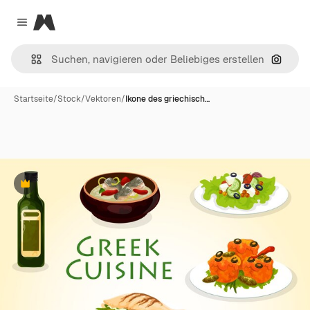
Magnific
Close menu
Nach B
Startseite
/
Stock
/
Vektoren
/
Ikone des griechisch…
Premium