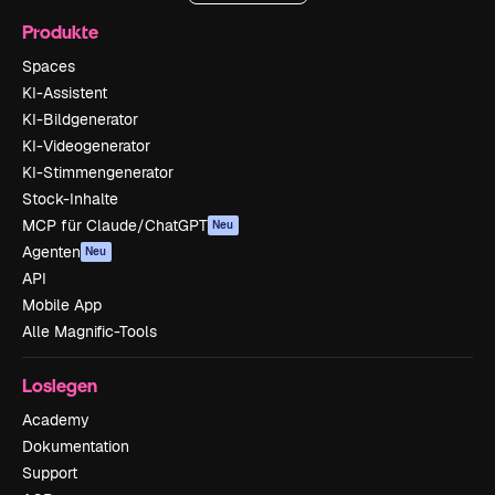
Produkte
Spaces
KI-Assistent
KI-Bildgenerator
KI-Videogenerator
KI-Stimmengenerator
Stock-Inhalte
MCP für Claude/ChatGPT
Neu
Agenten
Neu
API
Mobile App
Alle Magnific-Tools
Loslegen
Academy
Dokumentation
Support