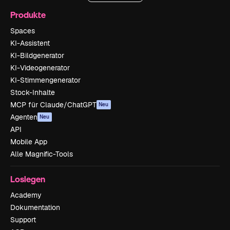
Produkte
Spaces
KI-Assistent
KI-Bildgenerator
KI-Videogenerator
KI-Stimmengenerator
Stock-Inhalte
MCP für Claude/ChatGPT
Neu
Agenten
Neu
API
Mobile App
Alle Magnific-Tools
Loslegen
Academy
Dokumentation
Support