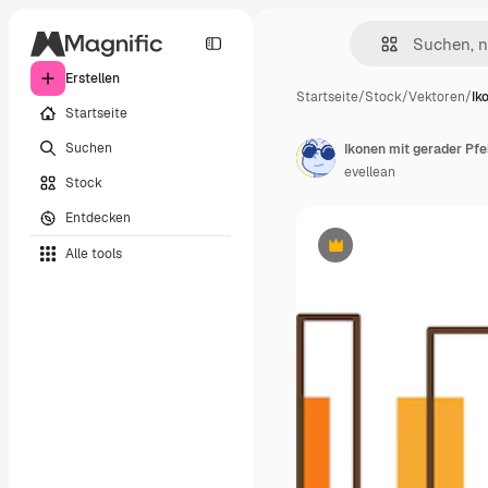
Erstellen
Startseite
/
Stock
/
Vektoren
/
Ik
Startseite
Suchen
Ikonen mit gerader Pfei
evellean
Stock
Entdecken
Alle tools
Premium