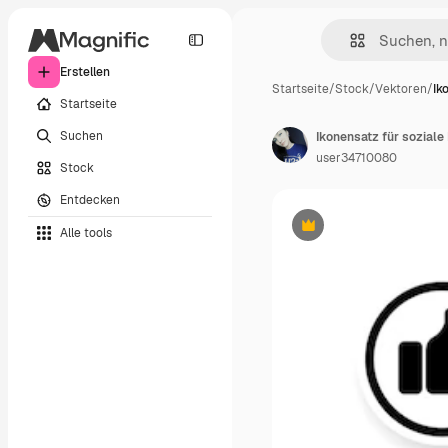
Erstellen
Startseite
/
Stock
/
Vektoren
/
Ik
Startseite
Suchen
user34710080
Stock
Entdecken
Alle tools
Premium