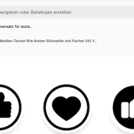
onensatz für sozia…
Ikonensatz für soziale Medien-Tasten Wie Ikonen Silhouette und flacher Stil Vektor-Ikonen