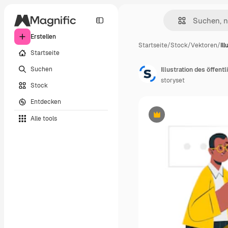
Erstellen
Startseite
/
Stock
/
Vektoren
/
Il
Startseite
Suchen
Illustration des öffen
storyset
Stock
Entdecken
Alle tools
Premium