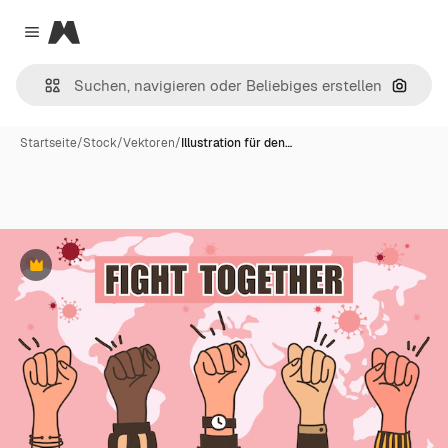
Magnific
Close menu
Nach B
Startseite
/
Stock
/
Vektoren
/
Illustration für den…
Premium