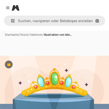
Magnific
Close menu
Nach B
Startseite
/
Stock
/
Vektoren
/
Illustration von kön…
Premium