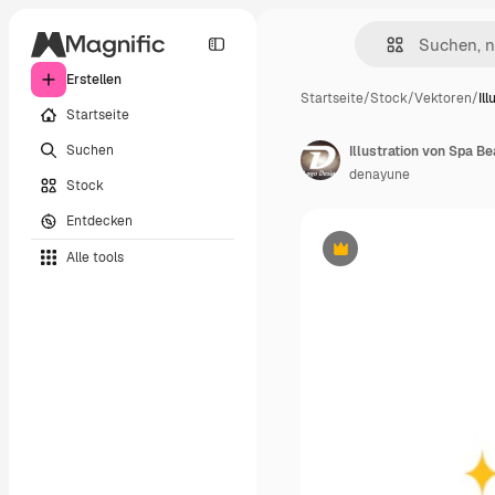
Erstellen
Startseite
/
Stock
/
Vektoren
/
Il
Startseite
Suchen
denayune
Stock
Entdecken
Alle tools
Premium