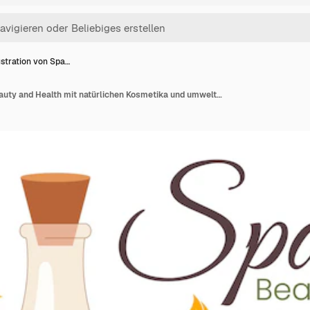
lustration von Spa…
Illustration von Spa Beauty and Health mit natürlichen Kosmetika und umweltfreundlichen Produkten für problematische Haut- oder Gesichtsbehandlungen bei Frauen