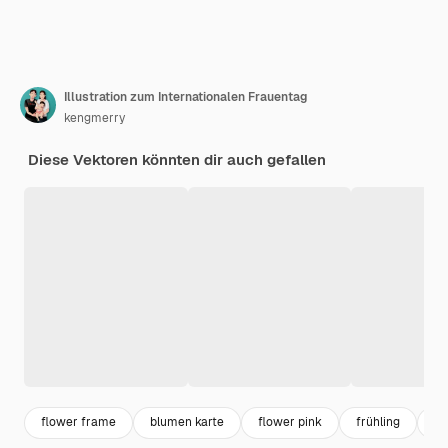
Illustration zum Internationalen Frauentag
kengmerry
Diese Vektoren könnten dir auch gefallen
flower frame
blumen karte
flower pink
frühling
m