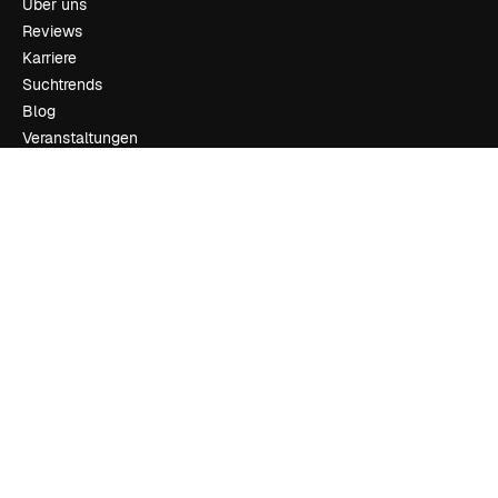
Über uns
Reviews
Karriere
Suchtrends
Blog
Veranstaltungen
Slidesgo
Deine Inhalte verkaufen
Pressesaal
Suchst du nach magnific.ai
Kontakt aufnehmen
Kundensupport
Instagram
YouTube
LinkedIn
TikTok
Discord
X