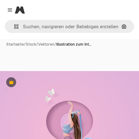
Magnific
Close menu
Nach B
Startseite
/
Stock
/
Vektoren
/
Illustration zum Int…
Premium