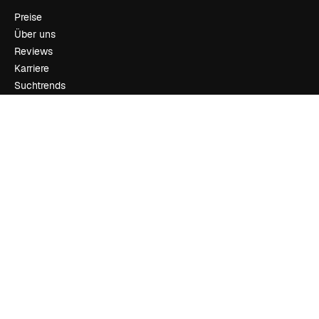
Preise
Über uns
Reviews
Karriere
Suchtrends
Blog
Veranstaltungen
Slidesgo
Deine Inhalte verkaufen
Pressesaal
Suchst du nach magnific.ai
Kontakt aufnehmen
Kundensupport
Instagram
YouTube
LinkedIn
TikTok