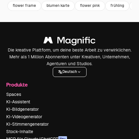
flower frame
blumen karte
flower pink
frühling
m
Die kreative Plattform, um deine beste Arbeit zu verwirklichen.
Mehr als 1 Million Abonnenten unter Kreativen, Unternehmen,
Agenturen und Studios.
Deutsch
Produkte
Spaces
KI-Assistent
KI-Bildgenerator
KI-Videogenerator
KI-Stimmengenerator
Stock-Inhalte
MCP für Claude/ChatGPT
Neu