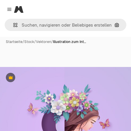
Magnific
Close menu
Nach B
Startseite
/
Stock
/
Vektoren
/
Illustration zum Int…
Premium