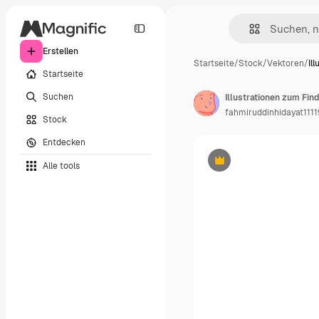
Erstellen
Startseite
/
Stock
/
Vektoren
/
Il
Startseite
Suchen
fahmiruddinhidayat1111
Stock
Entdecken
Alle tools
Premium