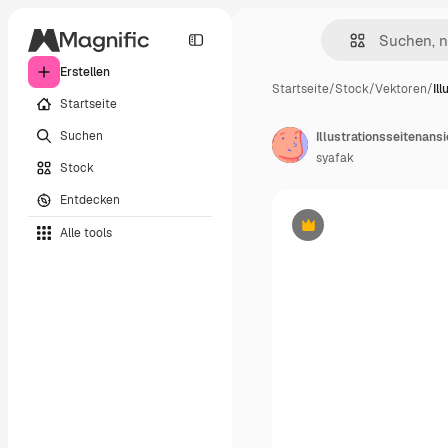
Erstellen
Startseite
/
Stock
/
Vektoren
/
Il
Startseite
Suchen
Illustrationsseitenan
syafak
Stock
Entdecken
Alle tools
Premium