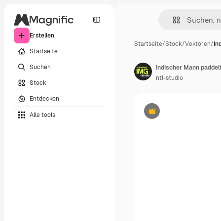
Erstellen
Startseite
/
Stock
/
Vektoren
/
In
Startseite
Suchen
Indischer Mann paddelt
ntl-studio
Stock
Entdecken
Alle tools
Premium