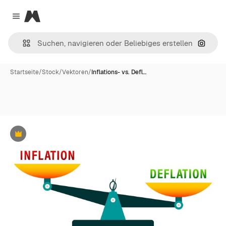
Magnific
Close menu
Nach B
Startseite
/
Stock
/
Vektoren
/
Inflations- vs. Defl…
Premium