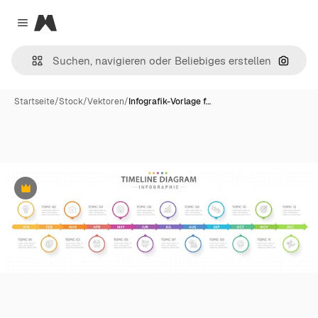
Magnific
Close menu
Nach B
Startseite
/
Stock
/
Vektoren
/
Infografik-Vorlage f…
Premium