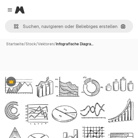
Magnific
Close menu
Nach B
Startseite
/
Stock
/
Vektoren
/
Infografische Diagra…
Premium