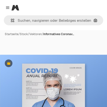
Magnific
Close menu
Nach B
Startseite
/
Stock
/
Vektoren
/
Informatives Coronav…
Premium