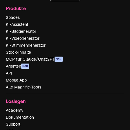
Produkte
Spaces
KI-Assistent
KI-Bildgenerator
KI-Videogenerator
KI-Stimmengenerator
Stock-Inhalte
MCP für Claude/ChatGPT
Neu
Agenten
Neu
API
Mobile App
Alle Magnific-Tools
Loslegen
Academy
Dokumentation
Support