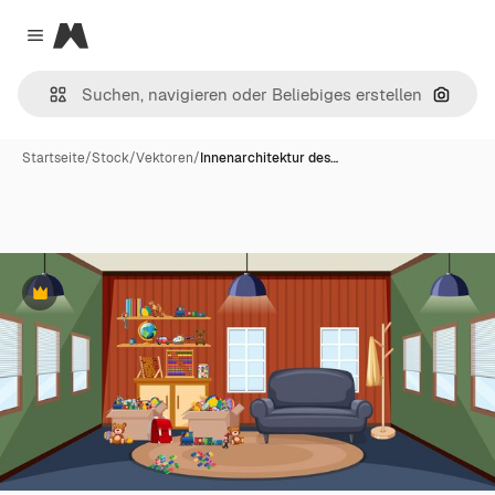
Magnific
Close menu
Nach B
Startseite
/
Stock
/
Vektoren
/
Innenarchitektur des…
Premium