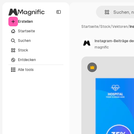
Erstellen
Startseite
/
Stock
/
Vektoren
/
In
Startseite
Suchen
Instagram-Beiträge der
magnific
Stock
Entdecken
Alle tools
Premium