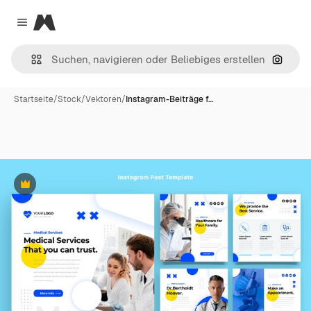
Magnific
Close menu
Nach B
Startseite
/
Stock
/
Vektoren
/
Instagram-Beiträge f…
Premium