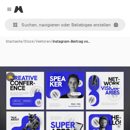
Magnific
Close menu
Nach B
Startseite
/
Stock
/
Vektoren
/
Instagram-Beitrag vo…
Premium