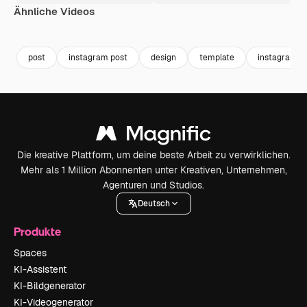
Ähnliche Videos
Premium
Premium
Premium
Premium
post
instagram post
design
template
instagram t
Die kreative Plattform, um deine beste Arbeit zu verwirklichen.
Mehr als 1 Million Abonnenten unter Kreativen, Unternehmen,
Agenturen und Studios.
Deutsch
Produkte
Spaces
KI-Assistent
KI-Bildgenerator
KI-Videogenerator