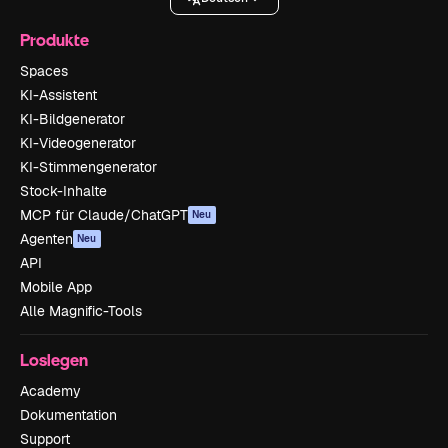
Produkte
Spaces
KI-Assistent
KI-Bildgenerator
KI-Videogenerator
KI-Stimmengenerator
Stock-Inhalte
MCP für Claude/ChatGPT
Neu
Agenten
Neu
API
Mobile App
Alle Magnific-Tools
Loslegen
Academy
Dokumentation
Support