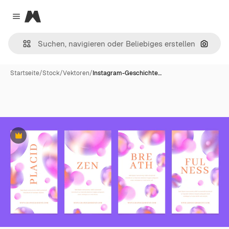
Magnific
Close menu
Nach B
Startseite
/
Stock
/
Vektoren
/
Instagram-Geschichte…
Premium