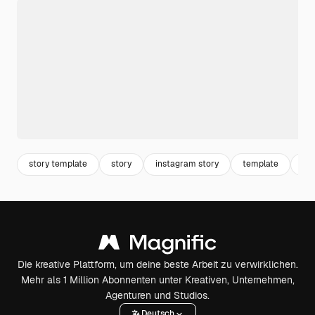
story template
story
instagram story
template
in
Die kreative Plattform, um deine beste Arbeit zu verwirklichen.
Mehr als 1 Million Abonnenten unter Kreativen, Unternehmen,
Agenturen und Studios.
Deutsch