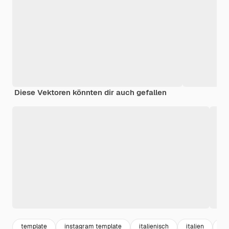
Diese Vektoren könnten dir auch gefallen
template
instagram template
italienisch
italien
de