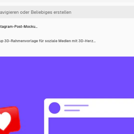
stagram-Post-Mocku…
Instagram-Post-Mockup 3D-Rahmenvorlage für soziale Medien mit 3D-Herz-Sprechblasen-Benachrichtigungssymbolen