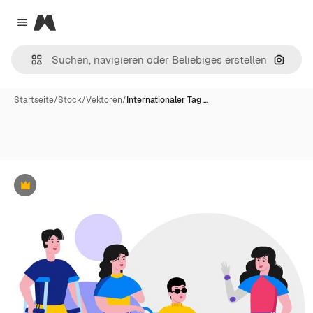
Magnific
Close menu
Nach B
Startseite
/
Stock
/
Vektoren
/
Internationaler Tag …
Premium