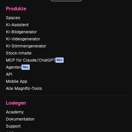
Produkte
Spaces
KI-Assistent
KI-Bildgenerator
KI-Videogenerator
KI-Stimmengenerator
Stock-Inhalte
MCP für Claude/ChatGPT
Neu
Agenten
Neu
API
Mobile App
Alle Magnific-Tools
Loslegen
Academy
Dokumentation
Support