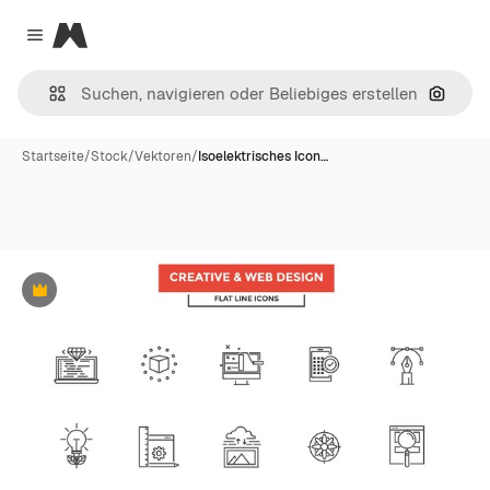
Magnific
Close menu
Nach B
Startseite
/
Stock
/
Vektoren
/
Isoelektrisches Icon…
Premium