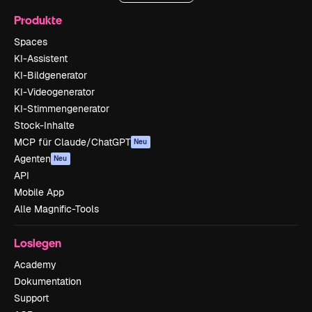
Produkte
Spaces
KI-Assistent
KI-Bildgenerator
KI-Videogenerator
KI-Stimmengenerator
Stock-Inhalte
MCP für Claude/ChatGPT
Neu
Agenten
Neu
API
Mobile App
Alle Magnific-Tools
Loslegen
Academy
Dokumentation
Support