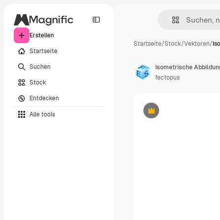
Erstellen
Startseite
/
Stock
/
Vektoren
/
Is
Startseite
Suchen
Isometrische Abbildung
fectopus
Stock
Entdecken
Alle tools
Premium