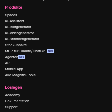
Produkte
Spaces
KI-Assistent
KI-Bildgenerator
KI-Videogenerator
KI-Stimmengenerator
Stock-Inhalte
MCP für Claude/ChatGPT
Neu
Agenten
Neu
API
Mobile App
Alle Magnific-Tools
Loslegen
Academy
Dokumentation
Support