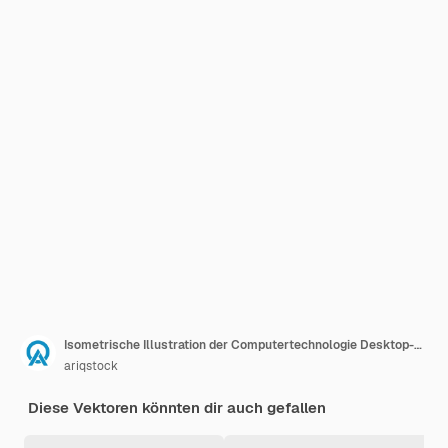
Isometrische Illustration der Computertechnologie Desktop-Computerplattformen Softwareprogrammierung Kodierungskonzept Code mit Computermonitor Isometrische Technologie
ariqstock
Diese Vektoren könnten dir auch gefallen