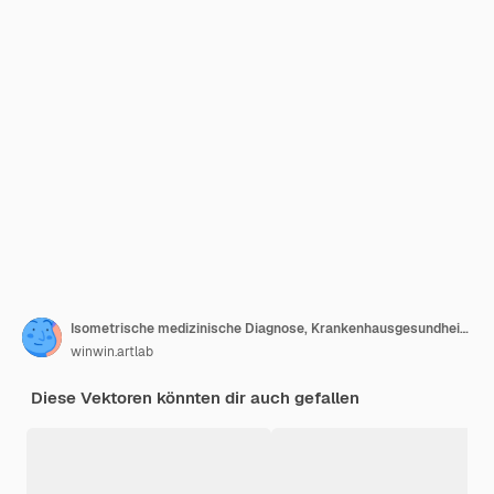
Isometrische medizinische Diagnose, Krankenhausgesundheitsausrüstung. Medizinischer Scanner MRI, Röntgenscanner und Zahnarztstuhl-Vektor-Illustration. Ausrüstung der Krankenwagentechnik. Medizinische Röntgendiagnostik und MRT 3d
winwin.artlab
Diese Vektoren könnten dir auch gefallen