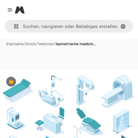
Magnific
Close menu
Nach B
Startseite
/
Stock
/
Vektoren
/
Isometrische medizin…
Premium